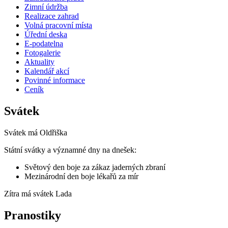
Zimní údržba
Realizace zahrad
Volná pracovní místa
Úřední deska
E-podatelna
Fotogalerie
Aktuality
Kalendář akcí
Povinné informace
Ceník
Svátek
Svátek má
Oldřiška
Státní svátky a významné dny na dnešek:
Světový den boje za zákaz jaderných zbraní
Mezinárodní den boje lékařů za mír
Zítra má svátek
Lada
Pranostiky