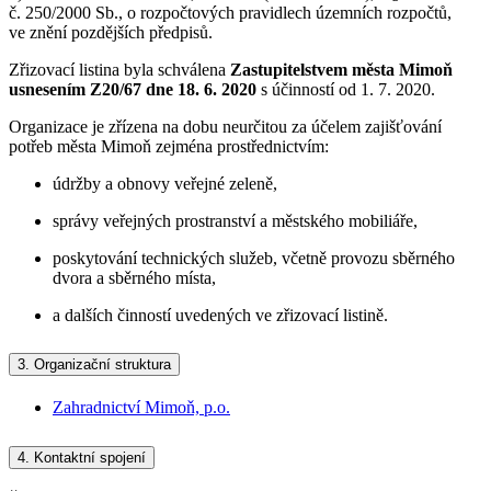
č. 250/2000 Sb., o rozpočtových pravidlech územních rozpočtů,
ve znění pozdějších předpisů.
Zřizovací listina byla schválena
Zastupitelstvem města Mimoň
usnesením Z20/67 dne 18. 6. 2020
s účinností od 1. 7. 2020.
Organizace je zřízena na dobu neurčitou za účelem zajišťování
potřeb města Mimoň zejména prostřednictvím:
údržby a obnovy veřejné zeleně,
správy veřejných prostranství a městského mobiliáře,
poskytování technických služeb, včetně provozu sběrného
dvora a sběrného místa,
a dalších činností uvedených ve zřizovací listině.
3.
Organizační struktura
Zahradnictví Mimoň, p.o.
4.
Kontaktní spojení