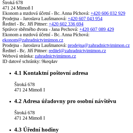
Široká 678
471 24 Mimoň I
Ekonom a mzdová účetní - Bc. Anna Píchová:
+420 606 032 929
Prodejna - Jaroslava Laušmanová:
+420 607 043 954
Ředitel - Bc. Jiří Pittner:
+420 602 336 694
Správce sběrného dvora - Jana Pechová:
+420 607 089 429
Ekonom a mzdová účetní - Bc. Anna Píchová:
ekonom@zahradnictvimimon.cz
Prodejna - Jaroslava Laušmanová:
prodejna@zahradnictvimimon.cz
Ředitel - Bc. Jiří Pittner:
reditel@zahradnictvimimon.cz
Webová stránka:
zahradnictvimimon.cz
ID datové schránky:
9keq4av
4.1
Kontaktní poštovní adresa
Široká 678
471 24 Mimoň I
4.2
Adresa úřadovny pro osobní návštěvu
Široká 678
471 24 Mimoň I
4.3
Úřední hodiny