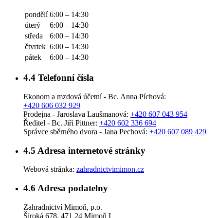
pondělí
6:00 – 14:30
úterý
6:00 – 14:30
středa
6:00 – 14:30
čtvrtek
6:00 – 14:30
pátek
6:00 – 14:30
4.4
Telefonní čísla
Ekonom a mzdová účetní - Bc. Anna Píchová:
+420 606 032 929
Prodejna - Jaroslava Laušmanová:
+420 607 043 954
Ředitel - Bc. Jiří Pittner:
+420 602 336 694
Správce sběrného dvora - Jana Pechová:
+420 607 089 429
4.5
Adresa internetové stránky
Webová stránka:
zahradnictvimimon.cz
4.6
Adresa podatelny
Zahradnictví Mimoň, p.o.
Široká 678, 471 24 Mimoň I