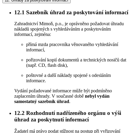
12.
Úhrady za poskytování informací
12.1
Sazebník úhrad za poskytování informací
Zahradnictví Mimoň, p.o., je oprávněno požadovat úhradu
nákladů spojených s vyhledáváním a poskytováním
informací, zejména:
přímá mzda pracovníka věnovaného vyhledávání
informací,
pořizování kopií dokumentů a technických nosičů dat
(např. CD, flash disk),
poštovné a další náklady spojené s odesláním
informace.
Vydání požadované informace může být podmíněno
zaplacením úhrady. V současné době
nebyl vydán
samostatný sazebník úhrad
.
12.2
Rozhodnutí nadřízeného orgánu o výši
úhrad za poskytnutí informací
Žadatel má právo podat stížnost na postup při vyřizování