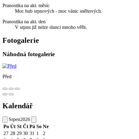
Pranostika na akt. měsíc
Moc hub srpnových - moc vánic sněhových.
Pranostika na akt. den
V srpnu již nelze slunci mnoho věřit.
Fotogalerie
Náhodná fotogalerie
Před
Kalendář
Srpen
2026
Po
Út
St
Čt
Pá
So
Ne
27
28
29
30
31
1
2