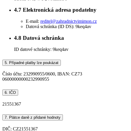
4.7
Elektronická adresa podatelny
E-mail:
reditel
@zahradnictvimimon.cz
Datová schránka (ID DS): 9keq4av
4.8
Datová schránka
ID datové schránky:
9keq4av
5.
Případné platby lze poukázat
Číslo účtu: 232990955/0600, IBAN: CZ73
06000000000232990955
6.
IČO
21551367
7.
Plátce daně z přidané hodnoty
DIČ: CZ21551367