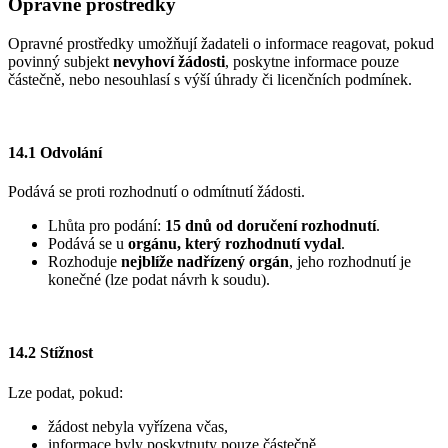
Opravné prostředky
Opravné prostředky umožňují žadateli o informace reagovat, pokud
povinný subjekt
nevyhoví žádosti
, poskytne informace pouze
částečně, nebo nesouhlasí s výší úhrady či licenčních podmínek.
14.1 Odvolání
Podává se proti rozhodnutí o odmítnutí žádosti.
Lhůta pro podání:
15 dnů od doručení rozhodnutí
.
Podává se u
orgánu, který rozhodnutí vydal
.
Rozhoduje
nejblíže nadřízený orgán
, jeho rozhodnutí je
konečné (lze podat návrh k soudu).
14.2 Stížnost
Lze podat, pokud:
žádost nebyla vyřízena včas,
informace byly poskytnuty pouze částečně,