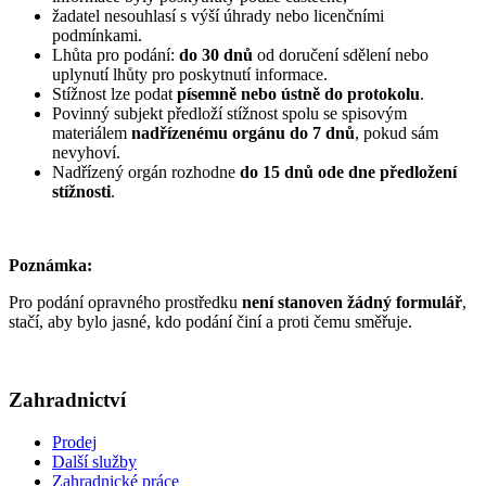
žadatel nesouhlasí s výší úhrady nebo licenčními
podmínkami.
Lhůta pro podání:
do 30 dnů
od doručení sdělení nebo
uplynutí lhůty pro poskytnutí informace.
Stížnost lze podat
písemně nebo ústně do protokolu
.
Povinný subjekt předloží stížnost spolu se spisovým
materiálem
nadřízenému orgánu do 7 dnů
, pokud sám
nevyhoví.
Nadřízený orgán rozhodne
do 15 dnů ode dne předložení
stížnosti
.
Poznámka:
Pro podání opravného prostředku
není stanoven žádný formulář
,
stačí, aby bylo jasné, kdo podání činí a proti čemu směřuje.
Zahradnictví
Prodej
Další služby
Zahradnické práce