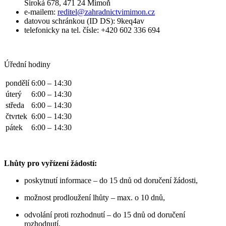
Široká 678, 471 24 Mimoň
e-mailem:
reditel
@zahradnictvimimon.cz
datovou schránkou (ID DS): 9keq4av
telefonicky na tel. čísle: +420 602 336 694
Úřední hodiny
pondělí
6:00 – 14:30
úterý
6:00 – 14:30
středa
6:00 – 14:30
čtvrtek
6:00 – 14:30
pátek
6:00 – 14:30
Lhůty pro vyřízení žádostí:
poskytnutí informace – do 15 dnů od doručení žádosti,
možnost prodloužení lhůty – max. o 10 dnů,
odvolání proti rozhodnutí – do 15 dnů od doručení
rozhodnutí.