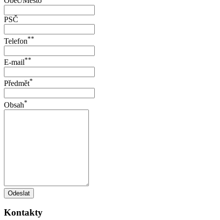
Obec/Město
PSČ
**
Telefon
**
E-mail
*
Předmět
*
Obsah
Odeslat
Kontakty